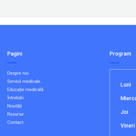
Pagini
Program
Despre noi
Servicii medicale
Luni
Educație medicală
Întrebări
Miercu
Noutăți
Joi
Resurse
Contact
Vineri