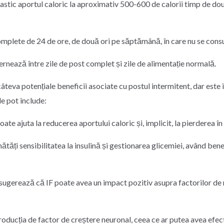
astic aportul caloric la aproximativ 500-600 de calorii timp de două
mplete de 24 de ore, de două ori pe săptămână, în care nu se con
rnează între zile de post complet și zile de alimentație normală.
câteva potențiale beneficii asociate cu postul intermitent, dar este
e pot include:
ate ajuta la reducerea aportului caloric și, implicit, la pierderea în
nătăți sensibilitatea la insulină și gestionarea glicemiei, având ben
sugerează că IF poate avea un impact pozitiv asupra factorilor de ri
roducția de factor de creștere neuronal, ceea ce ar putea avea efect