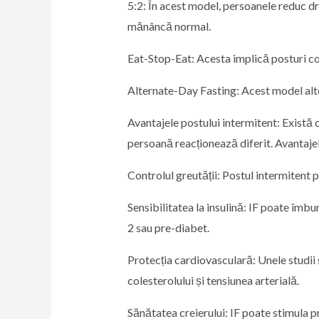
5:2: În acest model, persoanele reduc dr
mănâncă normal.
Eat-Stop-Eat: Acesta implică posturi co
Alternate-Day Fasting: Acest model alte
Avantajele postului intermitent: Există 
persoană reacționează diferit. Avantajel
Controlul greutății: Postul intermitent po
Sensibilitatea la insulină: IF poate îmbu
2 sau pre-diabet.
Protecția cardiovasculară: Unele studii 
colesterolului și tensiunea arterială.
Sănătatea creierului: IF poate stimula p