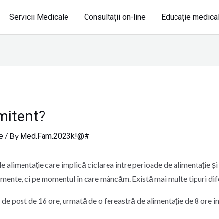
Servicii Medicale
Consultații on-line
Educație medica
mitent?
/ By
e
Med.Fam.2023k!@#
de alimentație care implică ciclarea între perioade de alimentație ș
imente, ci pe momentul în care mâncăm. Există mai multe tipuri dife
de post de 16 ore, urmată de o fereastră de alimentație de 8 ore în 