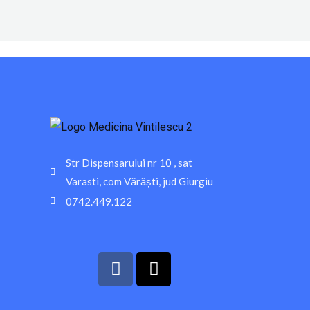
Str Dispensarului nr 10 , sat
Varasti, com Vărăști, jud Giurgiu
0742.449.122
F
T
a
i
c
k