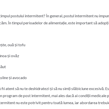
timpul postului intermitent? În general, postul intermitent nu impune
. În timpul perioadelor de alimentație, este important să adopți o
ește, ouă și tofu
inoa și ovăz
năut
sline și avocado
 fii atent să nu te deshidratezi și să nu simți slăbiciune excesivă. 
e un program de post intermitent, mai ales dacă ai condiții medicale 
ntermitent nu este potrivit pentru toată lumea, iar abordarea trebui