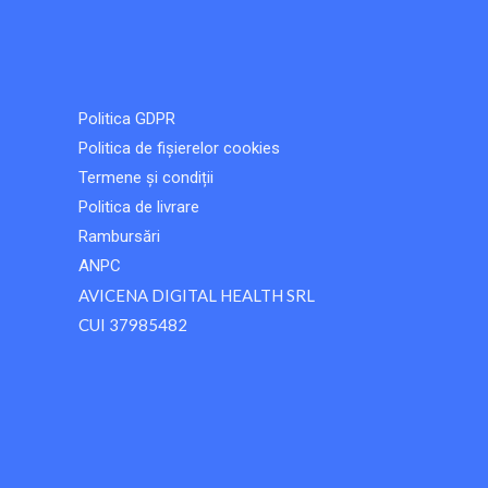
e
t
b
o
o
k
o
k
Politica GDPR
Politica de fișierelor cookies
Termene și condiții
Politica de livrare
Rambursări
ANPC
AVICENA DIGITAL HEALTH SRL
CUI 37985482