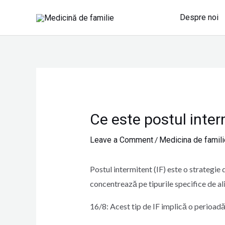
Skip
Despre noi
to
content
Navigare
în
articole
Ce este postul inter
/
Leave a Comment
Medicina de famili
Postul intermitent (IF) este o strategie 
concentrează pe tipurile specifice de al
16/8: Acest tip de IF implică o perioadă 