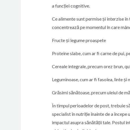
a funcției cognitive.
Ce alimente sunt permise și interzise în 
concentrează pe momentul în care mâncăm
Fructe și legume proaspete
Proteine slabe, cum ar fi carne de pui, p
Cereale integrale, precum orez brun, qu
Leguminoase, cum ar fi fasolea, linte și 
Grăsimi sănătoase, precum uleiul de mă
În timpul perioadelor de post, trebuie să
specialist în nutriție înainte de a încep
impactul asupra sănătății tale. Postul i