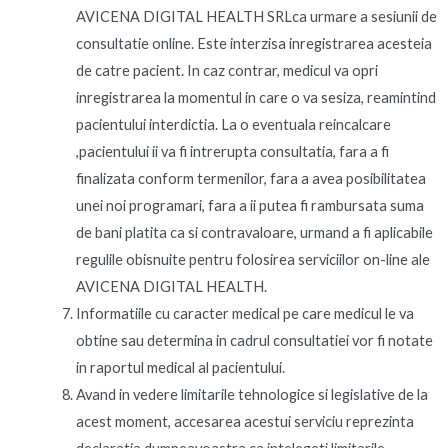
AVICENA DIGITAL HEALTH SRLca urmare a sesiunii de
consultatie online. Este interzisa inregistrarea acesteia
de catre pacient. In caz contrar, medicul va opri
inregistrarea la momentul in care o va sesiza, reamintind
pacientului interdictia. La o eventuala reincalcare
,pacientului ii va fi intrerupta consultatia, fara a fi
finalizata conform termenilor, fara a avea posibilitatea
unei noi programari, fara a ii putea fi rambursata suma
de bani platita ca si contravaloare, urmand a fi aplicabile
regulile obisnuite pentru folosirea serviciilor on-line ale
AVICENA DIGITAL HEALTH.
Informatiile cu caracter medical pe care medicul le va
obtine sau determina in cadrul consultatiei vor fi notate
in raportul medical al pacientului.
Avand in vedere limitarile tehnologice si legislative de la
acest moment, accesarea acestui serviciu reprezinta