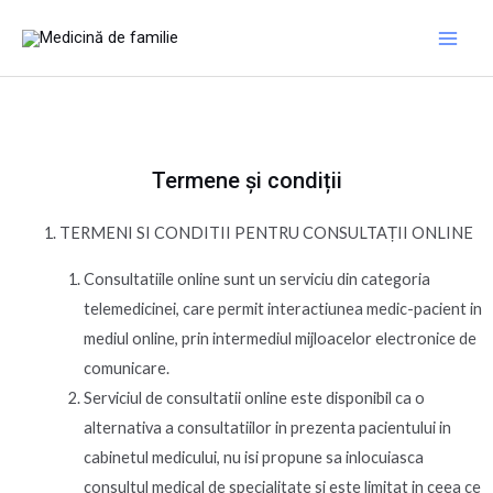
Skip
Main
to
Men
content
Termene și condiții
TERMENI SI CONDITII PENTRU CONSULTAȚII ONLINE
Consultatiile online sunt un serviciu din categoria
telemedicinei, care permit interactiunea medic-pacient in
mediul online, prin intermediul mijloacelor electronice de
comunicare.
Serviciul de consultatii online este disponibil ca o
alternativa a consultatiilor in prezenta pacientului in
cabinetul medicului, nu isi propune sa inlocuiasca
consultul medical de specialitate si este limitat in ceea ce