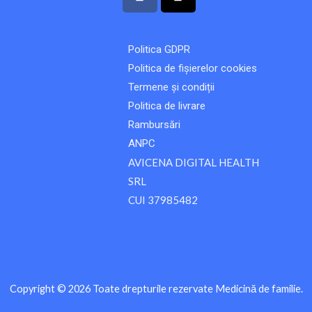
a
i
c
k
e
t
Politica GDPR
b
o
Politica de fișierelor cookies
o
k
o
Termene și condiții
k
Politica de livrare
Rambursări
ANPC
AVICENA DIGITAL HEALTH
SRL
CUI 37985482
Copyright © 2026 Toate drepturile rezervate Medicină de familie.