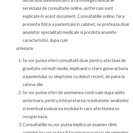
declaratia dumneavoastra ca intelegeti limitarile
serviciului de consultatie online, astfel cum sunt
explicate in acest document. Consultatiile online, fara
prezenta fizica a pacientului in cabinet, se preteaza doar
anumitor specialitati medicale si prezinta anumite
caracteristici, dupa cum
urmeaza:
Se vor putea oferi consultatii doar pentru afectiuni de
gravitate cel mult medie, implicand o stare general buna
a pacientului, cu simptome cu debut recent, de pana la
cateva zile.
Se vor putea oferi de asemenea controale dupa vizite
anterioare, pentru interpretarea rezultatelor analizelor
si eventual evaluarea modului in care afectiunea se
recupereaza.
Consultatiile nu vor putea implica un examen clinic
complet (nu vor putea fi facute masuratori ale semnelor