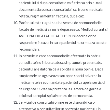
pacientului si dupa consultatie va fi trimisa prin e-mail
documentatia scrisa a consultului: scrisoare medicala,
reteta, regim alimentar, factura, dupa caz.
Pacientul este rugat sa tina seama de recomandarile
facute de medic si sa nu le depaseasca. Medicul curant si
AVICENA DIGITAL HEALTH SRL isi declina orice
raspundere in cazul in care pacientul nu urmeaza aceste
recomandari.
In cazurile in care recomandarile efectuate in cadrul
consultatei nu imbunatatesc simptomele prezentate,
pacientul are datoria de a solicita o noua opinie. Daca
simptomele se agraveaza sau apar reactii adverse la
medicametele recomandate pacientul va apela serviciul
de urgenta 112/se va prezenta la Camera de garda a
celui mai apropiat spital/centru de permanenta.
Serviciul de consultatii online este disponibil ca o
alternativa a consultatiilor in prezenta pacientului in