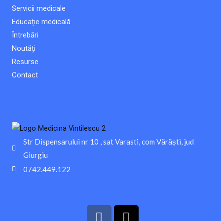
Servicii medicale
Educație medicală
Întrebări
Noutăți
Resurse
Contact
Str Dispensarului nr 10 , sat Varasti, com Vărăști, jud
Giurgiu
0742.449.122
F
T