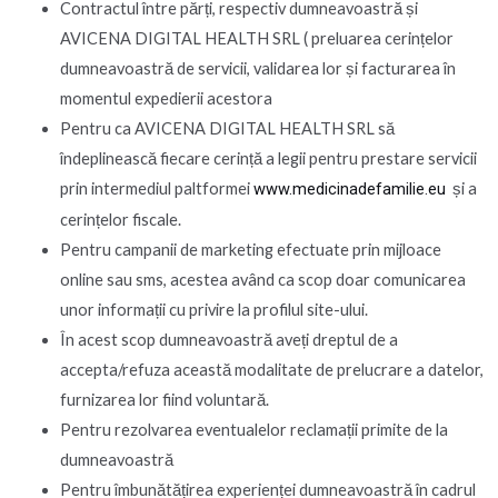
Contractul între părți, respectiv dumneavoastră și
AVICENA DIGITAL HEALTH SRL ( preluarea cerințelor
dumneavoastră de servicii, validarea lor și facturarea în
momentul expedierii acestora
Pentru ca AVICENA DIGITAL HEALTH SRL să
îndeplinească fiecare cerință a legii pentru prestare servicii
prin intermediul paltformei
www.medicinadefamilie.eu
și a
cerințelor fiscale.
Pentru campanii de marketing efectuate prin mijloace
online sau sms, acestea având ca scop doar comunicarea
unor informații cu privire la profilul site-ului.
În acest scop dumneavoastră aveți dreptul de a
accepta/refuza această modalitate de prelucrare a datelor,
furnizarea lor fiind voluntară.
Pentru rezolvarea eventualelor reclamații primite de la
dumneavoastră
Pentru îmbunătățirea experienței dumneavoastră în cadrul