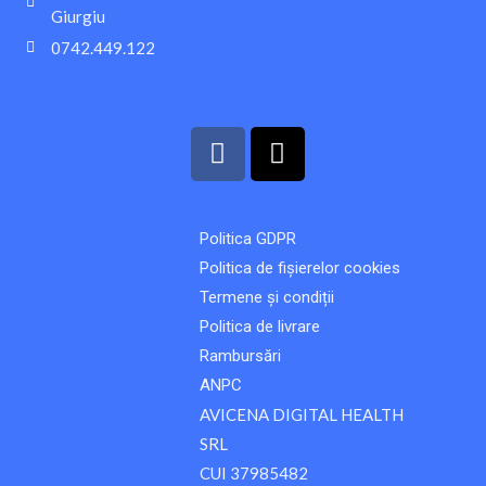
Giurgiu
0742.449.122
F
T
a
i
c
k
e
t
Politica GDPR
b
o
Politica de fișierelor cookies
o
k
o
Termene și condiții
k
Politica de livrare
Rambursări
ANPC
AVICENA DIGITAL HEALTH
SRL
CUI 37985482