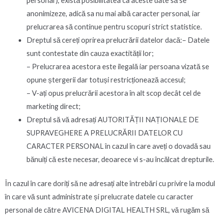
personal ), există posibilitatea ca aceste date să se
anonimizeze, adică sa nu mai aibă caracter personal, iar
prelucrarea să continue pentru scopuri strict statistice.
Dreptul să cereți oprirea prelucrării datelor dacă:– Datele
sunt contestate din cauza exactității lor;
– Prelucrarea acestora este ilegală iar persoana vizată se
opune ștergerii dar totuși restricționează accesul;
– V-ați opus prelucrării acestora în alt scop decât cel de
marketing direct;
Dreptul să vă adresați AUTORITĂȚII NAȚIONALE DE
SUPRAVEGHERE A PRELUCRĂRII DATELOR CU
CARACTER PERSONAL în cazul în care aveți o dovadă sau
bănuiți că este necesar, deoarece vi s-au încălcat drepturile.
În cazul în care doriți să ne adresați alte întrebări cu privire la modul
în care vă sunt administrate și prelucrate datele cu caracter
personal de către AVICENA DIGITAL HEALTH SRL, vă rugăm să