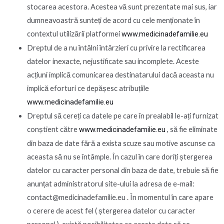
stocarea acestora. Acestea vă sunt prezentate mai sus, iar
dumneavoastră sunteți de acord cu cele menționate în
contextul utilizării platformei
www.medicinadefamilie.eu
Dreptul de a nu întâlni întârzieri cu privire la rectificarea
datelor inexacte, nejustificate sau incomplete. Aceste
acțiuni implică comunicarea destinatarului dacă aceasta nu
implică eforturi ce depășesc atribuțiile
www.medicinadefamilie.eu
Dreptul să cereți ca datele pe care în prealabil le-ați furnizat
conștient către
www.medicinadefamilie.eu
, să fie eliminate
din baza de date fără a exista scuze sau motive ascunse ca
aceasta să nu se întâmple. În cazul în care doriți ștergerea
datelor cu caracter personal din baza de date, trebuie să fie
anunțat administratorul site-ului la adresa de e-mail:
contact@medicinadefamilie.eu . În momentul în care apare
o cerere de acest fel ( ștergerea datelor cu caracter