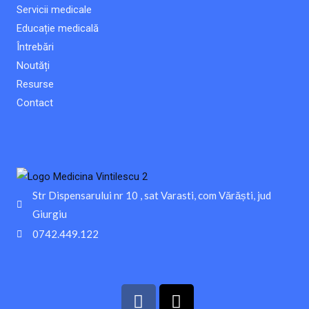
Servicii medicale
Educație medicală
Întrebări
Noutăți
Resurse
Contact
Str Dispensarului nr 10 , sat Varasti, com Vărăști, jud
Giurgiu
0742.449.122
F
T