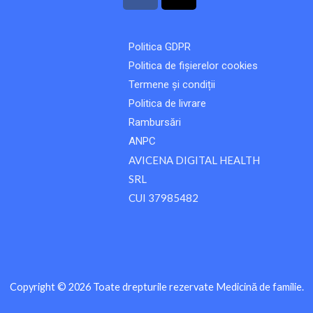
a
i
c
k
e
t
Politica GDPR
b
o
Politica de fișierelor cookies
o
k
o
Termene și condiții
k
Politica de livrare
Rambursări
ANPC
AVICENA DIGITAL HEALTH
SRL
CUI 37985482
Copyright © 2026 Toate drepturile rezervate Medicină de familie.