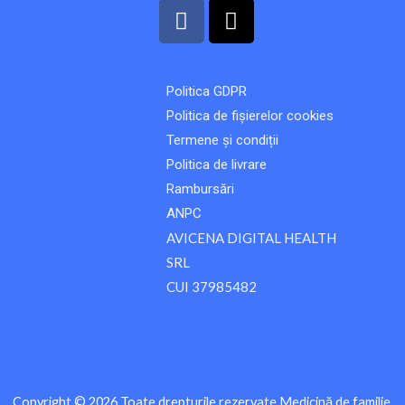
F
T
a
i
c
k
e
t
Politica GDPR
b
o
Politica de fișierelor cookies
o
k
o
Termene și condiții
k
Politica de livrare
Rambursări
ANPC
AVICENA DIGITAL HEALTH
SRL
CUI 37985482
Copyright © 2026 Toate drepturile rezervate Medicină de familie.