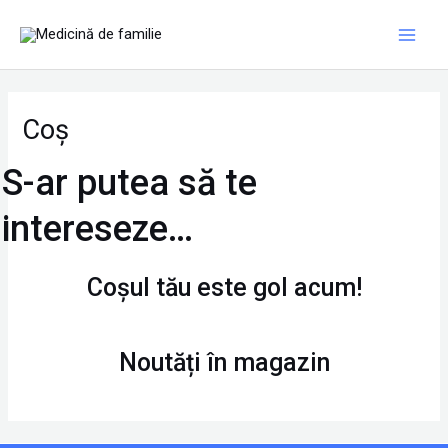
Skip
Main
to
Men
content
Coș
S-ar putea să te
intereseze…
Coșul tău este gol acum!
Noutăți în magazin