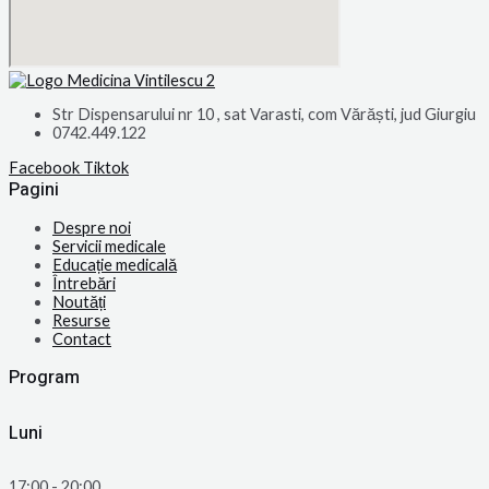
Str Dispensarului nr 10 , sat Varasti, com Vărăști, jud Giurgiu
0742.449.122
Facebook
Tiktok
Pagini
Despre noi
Servicii medicale
Educație medicală
Întrebări
Noutăți
Resurse
Contact
Program
Luni
17:00 - 20:00